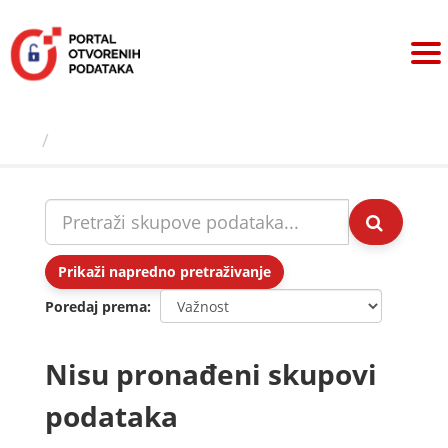
Preskoči
na
sadržaj
Skupovi podаtаkа
Prikaži napredno pretraživanje
Poredaj prema
Nisu pronađeni skupovi
podataka