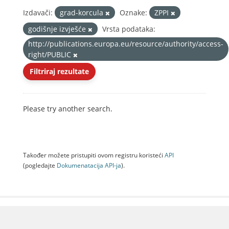
Izdavači:
grad-korcula
Oznake:
ZPPI
godišnje izvješće
Vrsta podataka:
http://publications.europa.eu/resource/authority/access-
right/PUBLIC
Filtriraj rezultate
Please try another search.
Također možete pristupiti ovom registru koristeći
API
(pogledajte
Dokumenаtаcijа API-jа
).