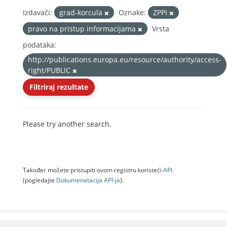
Izdavači:
grad-korcula
Oznake:
ZPPI
pravo na pristup informacijama
Vrsta
podataka:
http://publications.europa.eu/resource/authority/access-
right/PUBLIC
Filtriraj rezultate
Please try another search.
Također možete pristupiti ovom registru koristeći
API
(pogledajte
Dokumenаtаcijа API-jа
).