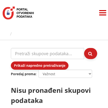
Preskoči
na
sadržaj
Skupovi podаtаkа
Prikaži napredno pretraživanje
Poredaj prema
Nisu pronađeni skupovi
podataka