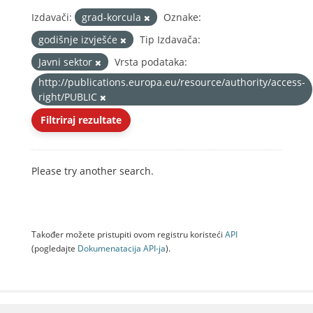
Izdavači:
grad-korcula
Oznake:
godišnje izvješće
Tip Izdavača:
Javni sektor
Vrsta podataka:
http://publications.europa.eu/resource/authority/access-
right/PUBLIC
Filtriraj rezultate
Please try another search.
Također možete pristupiti ovom registru koristeći
API
(pogledajte
Dokumenаtаcijа API-jа
).