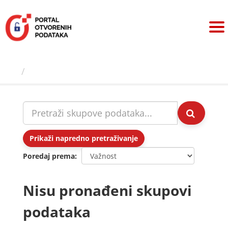
Preskoči
na
sadržaj
Skupovi podаtаkа
Prikaži napredno pretraživanje
Poredaj prema
Nisu pronađeni skupovi
podataka