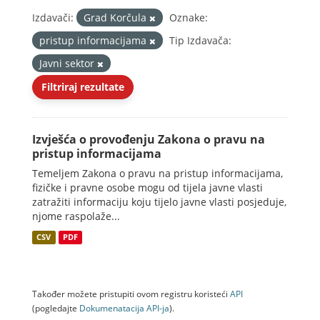
Izdavači:
Grad Korčula
Oznake:
pristup informacijama
Tip Izdavača:
Javni sektor
Filtriraj rezultate
Izvješća o provođenju Zakona o pravu na
pristup informacijama
Temeljem Zakona o pravu na pristup informacijama,
fizičke i pravne osobe mogu od tijela javne vlasti
zatražiti informaciju koju tijelo javne vlasti posjeduje,
njome raspolaže...
CSV
PDF
Također možete pristupiti ovom registru koristeći
API
(pogledajte
Dokumenаtаcijа API-jа
).