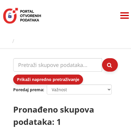
Preskoči
na
sadržaj
Skupovi podаtаkа
Prikaži napredno pretraživanje
Poredaj prema
Pronađeno skupova
podataka: 1