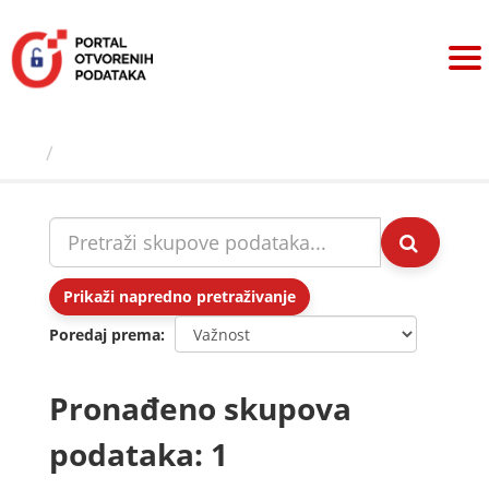
Preskoči
na
sadržaj
Skupovi podаtаkа
Prikaži napredno pretraživanje
Poredaj prema
Pronađeno skupova
podataka: 1