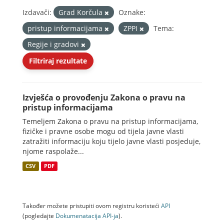
Izdavači:
Grad Korčula
Oznake:
pristup informacijama
ZPPI
Tema:
Regije i gradovi
Filtriraj rezultate
Izvješća o provođenju Zakona o pravu na
pristup informacijama
Temeljem Zakona o pravu na pristup informacijama,
fizičke i pravne osobe mogu od tijela javne vlasti
zatražiti informaciju koju tijelo javne vlasti posjeduje,
njome raspolaže...
CSV
PDF
Također možete pristupiti ovom registru koristeći
API
(pogledajte
Dokumenаtаcijа API-jа
).