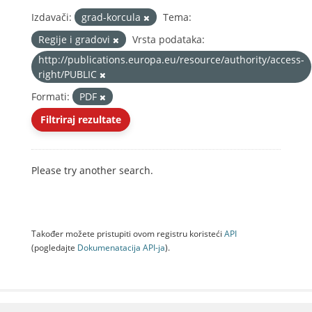
Izdavači:
grad-korcula
Tema:
Regije i gradovi
Vrsta podataka:
http://publications.europa.eu/resource/authority/access-
right/PUBLIC
Formati:
PDF
Filtriraj rezultate
Please try another search.
Također možete pristupiti ovom registru koristeći
API
(pogledajte
Dokumenаtаcijа API-jа
).