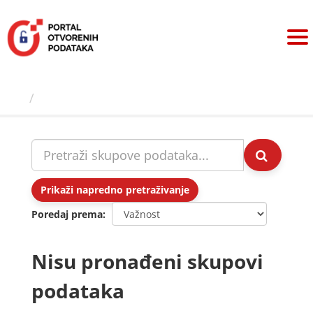
Preskoči
na
sadržaj
Skupovi podаtаkа
Prikaži napredno pretraživanje
Poredaj prema
Nisu pronađeni skupovi
podataka