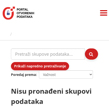
Preskoči
na
sadržaj
Skupovi podаtаkа
Prikaži napredno pretraživanje
Poredaj prema
Nisu pronađeni skupovi
podataka