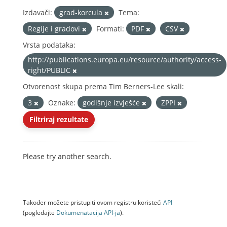
Izdavači:
grad-korcula
Tema:
Regije i gradovi
Formati:
PDF
CSV
Vrsta podataka:
http://publications.europa.eu/resource/authority/access-
right/PUBLIC
Otvorenost skupa prema Tim Berners-Lee skali:
3
Oznake:
godišnje izvješće
ZPPI
Filtriraj rezultate
Please try another search.
Također možete pristupiti ovom registru koristeći
API
(pogledajte
Dokumenаtаcijа API-jа
).