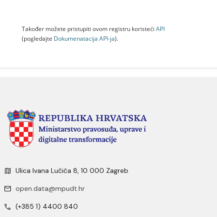
Također možete pristupiti ovom registru koristeći
API
(pogledajte
Dokumenаtаcijа API-jа
).