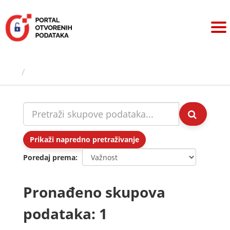
Preskoči
na
sadržaj
Skupovi podаtаkа
Prikaži napredno pretraživanje
Poredaj prema
Pronađeno skupova
podataka: 1