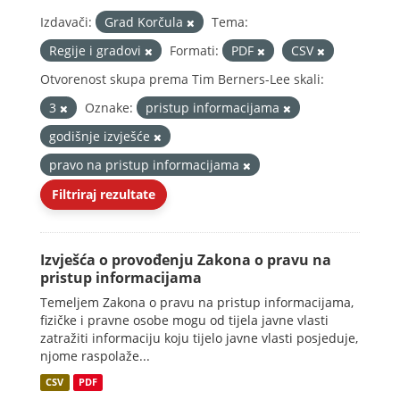
Izdavači:
Grad Korčula
Tema:
Regije i gradovi
Formati:
PDF
CSV
Otvorenost skupa prema Tim Berners-Lee skali:
3
Oznake:
pristup informacijama
godišnje izvješće
pravo na pristup informacijama
Filtriraj rezultate
Izvješća o provođenju Zakona o pravu na
pristup informacijama
Temeljem Zakona o pravu na pristup informacijama,
fizičke i pravne osobe mogu od tijela javne vlasti
zatražiti informaciju koju tijelo javne vlasti posjeduje,
njome raspolaže...
CSV
PDF