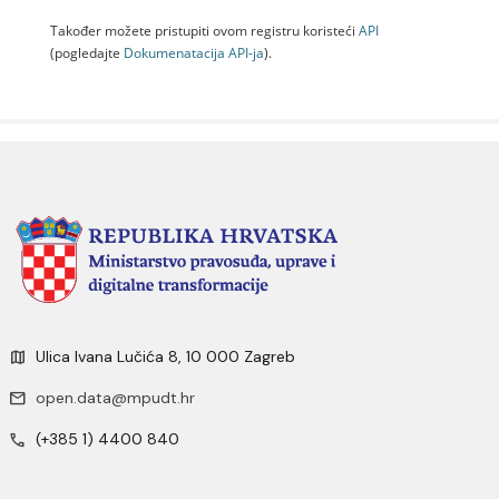
Također možete pristupiti ovom registru koristeći
API
(pogledajte
Dokumenаtаcijа API-jа
).