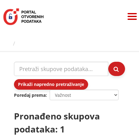
Preskoči
na
sadržaj
Skupovi podаtаkа
Prikaži napredno pretraživanje
Poredaj prema
Pronađeno skupova
podataka: 1