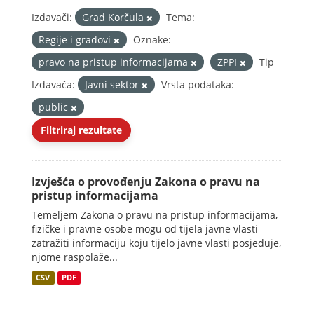
Izdavači:
Grad Korčula
Tema:
Regije i gradovi
Oznake:
pravo na pristup informacijama
ZPPI
Tip
Izdavača:
Javni sektor
Vrsta podataka:
public
Filtriraj rezultate
Izvješća o provođenju Zakona o pravu na
pristup informacijama
Temeljem Zakona o pravu na pristup informacijama,
fizičke i pravne osobe mogu od tijela javne vlasti
zatražiti informaciju koju tijelo javne vlasti posjeduje,
njome raspolaže...
CSV
PDF