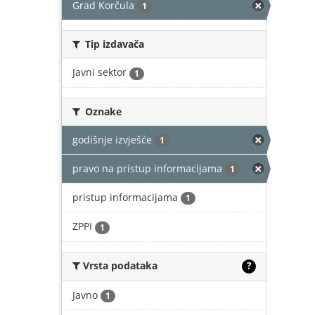
Grad Korčula
1
Tip izdavača
Javni sektor
1
Oznake
godišnje izvješće
1
pravo na pristup informacijama
1
pristup informacijama
1
ZPPI
1
Vrsta podataka
?
Javno
1