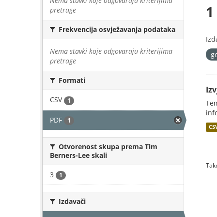
Nema stavki koje odgovaraju kriterijima
1
pretrage
Frekvencija osvježavanja podataka
Izd
Nema stavki koje odgovaraju kriterijima
g
pretrage
Formati
Iz
CSV
1
Tem
inf
PDF
1
CS
Otvorenost skupa prema Tim
Berners-Lee skali
Tako
3
1
Izdavači