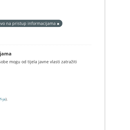
avo na pristup informacijama
ijama
be mogu od tijela javne vlasti zatražiti
I-jа
).