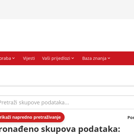
rikaži napredno pretraživanje
Po
ronađeno skupova podataka: