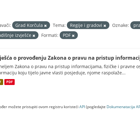
avači:
Grad Korčula
Tema:
Regije i gradovi
Oznake:
pr
odišnje izvješće
Formati:
PDF
vješća o provođenju Zakona o pravu na pristup informac
eljem Zakona o pravu na pristup informacijama, fizičke i pravne oso
ormaciju koju tijelo javne vlasti posjeduje, njome raspolaže...
V
PDF
đer možete pristupiti ovom registru koristeći
API
(pogledajte
Dokumenаtаcijа AP