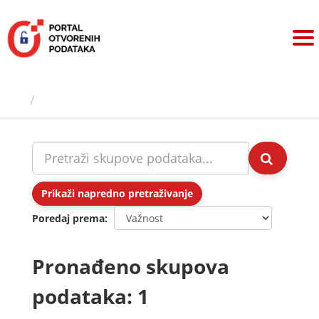
Preskoči
na
sadržaj
Skupovi podаtаkа
Prikaži napredno pretraživanje
Poredaj prema
Pronađeno skupova
podataka: 1