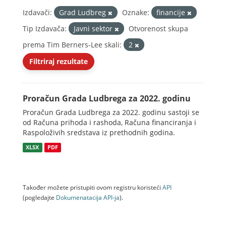
Izdavači:
Grad Ludbreg
Oznake:
financije
Tip Izdavača:
Javni sektor
Otvorenost skupa
prema Tim Berners-Lee skali:
2
Filtriraj rezultate
Proračun Grada Ludbrega za 2022. godinu
Proračun Grada Ludbrega za 2022. godinu sastoji se
od Računa prihoda i rashoda, Računa financiranja i
Raspoloživih sredstava iz prethodnih godina.
XLSX
PDF
Također možete pristupiti ovom registru koristeći
API
(pogledajte
Dokumenаtаcijа API-jа
).