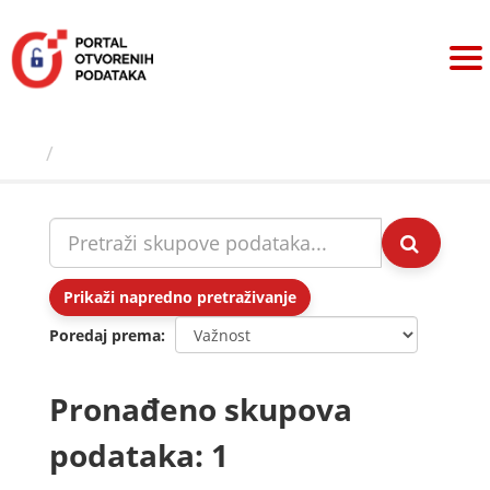
Preskoči
na
sadržaj
Skupovi podаtаkа
Prikaži napredno pretraživanje
Poredaj prema
Pronađeno skupova
podataka: 1