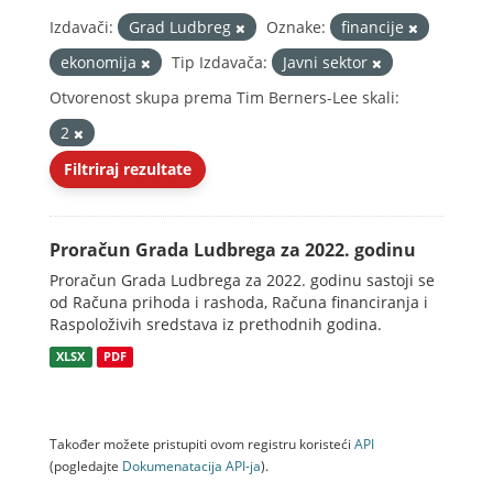
Izdavači:
Grad Ludbreg
Oznake:
financije
ekonomija
Tip Izdavača:
Javni sektor
Otvorenost skupa prema Tim Berners-Lee skali:
2
Filtriraj rezultate
Proračun Grada Ludbrega za 2022. godinu
Proračun Grada Ludbrega za 2022. godinu sastoji se
od Računa prihoda i rashoda, Računa financiranja i
Raspoloživih sredstava iz prethodnih godina.
XLSX
PDF
Također možete pristupiti ovom registru koristeći
API
(pogledajte
Dokumenаtаcijа API-jа
).