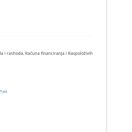
 i rashoda, Računa financiranja i Raspoloživih
I-jа
).