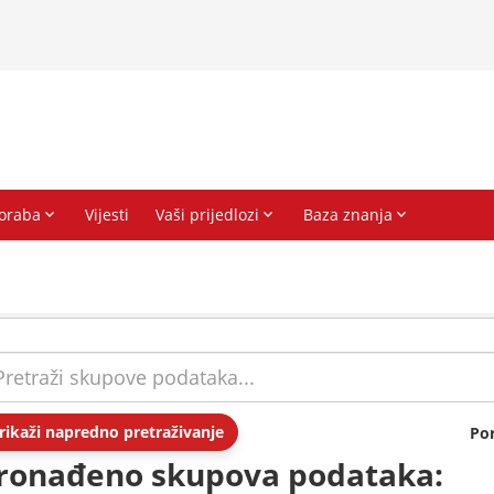
rikaži napredno pretraživanje
Po
ronađeno skupova podataka: