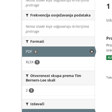
Nema stavki koje odgovaraju kriterijima
1
pretrage
Frekvencija osvježavanja podataka
Izd
Nema stavki koje odgovaraju kriterijima
pretrage
Pr
Formati
Pro
sre
PDF
1
XL
XLSX
1
Otvorenost skupa prema Tim
Tako
Berners-Lee skali
2
1
Izdavači