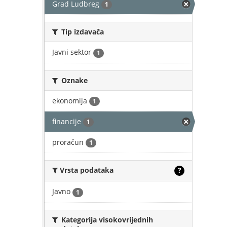
Grad Ludbreg
1
Tip izdavača
Javni sektor
1
Oznake
ekonomija
1
financije
1
proračun
1
Vrsta podataka
?
Javno
1
Kategorija visokovrijednih