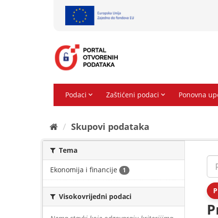
Preskoči
na
sadržaj
Skupovi podаtаkа
Tema
Ekonomija i financije
1
P
Visokovrijedni podaci
P