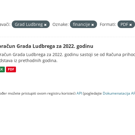
avači:
Grad Ludbreg
Oznake:
financije
Formati:
PDF
oračun Grada Ludbrega za 2022. godinu
račun Grada Ludbrega za 2022. godinu sastoji se od Računa prihoda
dstava iz prethodnih godina.
SX
PDF
đer možete pristupiti ovom registru koristeći
API
(pogledajte
Dokumenаtаcijа AP