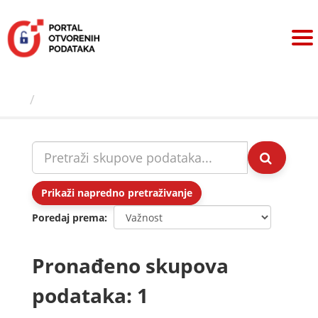
Preskoči
na
sadržaj
Skupovi podаtаkа
Prikaži napredno pretraživanje
Poredaj prema
Pronađeno skupova
podataka: 1