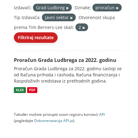
Izdavači:
Grad Ludbreg
Oznake:
proračun
Tip Izdavača:
Javni sektor
Otvorenost skupa
prema Tim Berners-Lee skali:
2
Filtriraj rezultate
Proračun Grada Ludbrega za 2022. godinu
Proračun Grada Ludbrega za 2022. godinu sastoji se
od Računa prihoda i rashoda, Računa financiranja i
Raspoloživih sredstava iz prethodnih godina.
XLSX
PDF
Također možete pristupiti ovom registru koristeći
API
(pogledajte
Dokumenаtаcijа API-jа
).