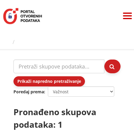
Preskoči
na
sadržaj
Skupovi podаtаkа
Prikaži napredno pretraživanje
Poredaj prema
Pronađeno skupova
podataka: 1