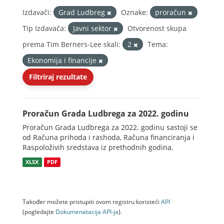
Izdavači:
Grad Ludbreg
Oznake:
proračun
Tip Izdavača:
Javni sektor
Otvorenost skupa
prema Tim Berners-Lee skali:
2
Tema:
Ekonomija i financije
Filtriraj rezultate
Proračun Grada Ludbrega za 2022. godinu
Proračun Grada Ludbrega za 2022. godinu sastoji se
od Računa prihoda i rashoda, Računa financiranja i
Raspoloživih sredstava iz prethodnih godina.
XLSX
PDF
Također možete pristupiti ovom registru koristeći
API
(pogledajte
Dokumenаtаcijа API-jа
).