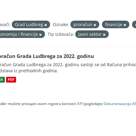
avači:
Grad Ludbreg
Oznake:
proračun
financije
konomija i financije
Tip Izdavača:
Javni sektor
oračun Grada Ludbrega za 2022. godinu
račun Grada Ludbrega za 2022. godinu sastoji se od Računa prihoda
dstava iz prethodnih godina.
SX
PDF
đer možete pristupiti ovom registru koristeći
API
(pogledajte
Dokumenаtаcijа AP