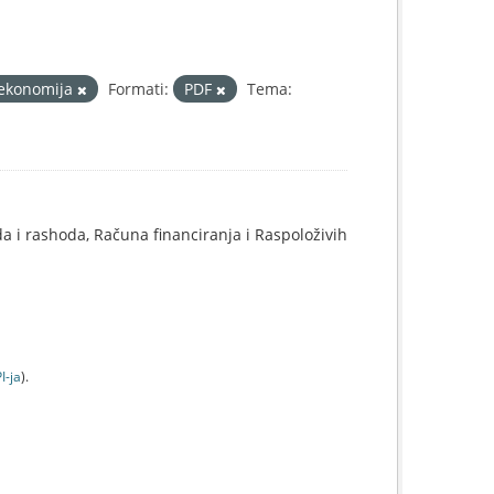
ekonomija
Formati:
PDF
Tema:
 i rashoda, Računa financiranja i Raspoloživih
I-jа
).