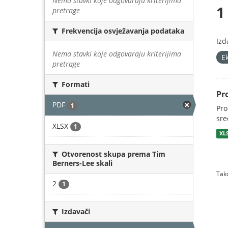
Nema stavki koje odgovaraju kriterijima
1
pretrage
Frekvencija osvježavanja podataka
Izd
Nema stavki koje odgovaraju kriterijima
E
pretrage
Formati
Pr
PDF
1
Pro
sre
XLSX
1
XL
Otvorenost skupa prema Tim
Berners-Lee skali
Tako
2
1
Izdavači