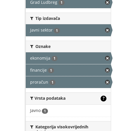
Grad Ludbreg
1
Tip izdavača
Javni sektor
1
Oznake
ekonomija
1
financije
1
proračun
1
Vrsta podataka
?
Javno
1
Kategorija visokovrijednih