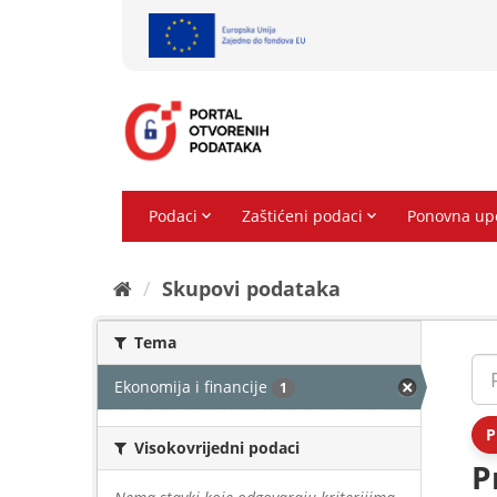
Preskoči
na
sadržaj
Skupovi podаtаkа
Tema
Ekonomija i financije
1
P
Visokovrijedni podaci
P