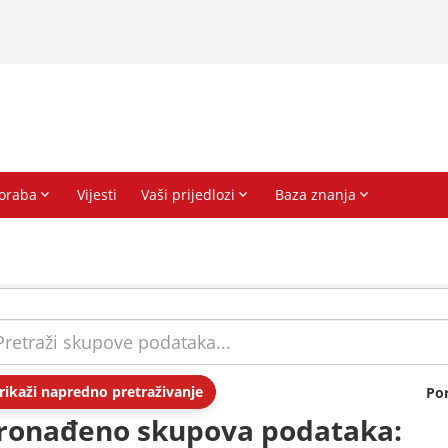
rikaži napredno pretraživanje
Po
ronađeno skupova podataka: