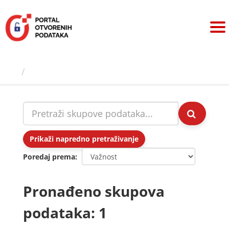
Preskoči
na
sadržaj
Skupovi podаtаkа
Prikaži napredno pretraživanje
Poredaj prema
Pronađeno skupova
podataka: 1