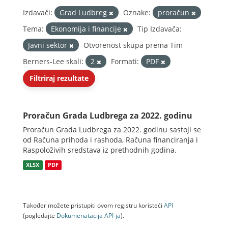
Izdavači:
Grad Ludbreg
Oznake:
proračun
Tema:
Ekonomija i financije
Tip Izdavača:
Javni sektor
Otvorenost skupa prema Tim
Berners-Lee skali:
2
Formati:
PDF
Filtriraj rezultate
Proračun Grada Ludbrega za 2022. godinu
Proračun Grada Ludbrega za 2022. godinu sastoji se
od Računa prihoda i rashoda, Računa financiranja i
Raspoloživih sredstava iz prethodnih godina.
XLSX
PDF
Također možete pristupiti ovom registru koristeći
API
(pogledajte
Dokumenаtаcijа API-jа
).