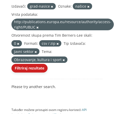
Izdavači:
grad-nasice
Oznake:
našice
Vrsta podataka:
http://publications.europa.eu/resource/authority/access-
right/PUBLIC
Otvorenost skupa prema Tim Berners-Lee skali:
0
Formati:
csv / zip
Tip Izdavača:
Javni sektor
Tema:
Obrazovanje, kultura i sport
Filtriraj rezultate
Please try another search.
Također možete pristupiti ovom registru koristeći
API