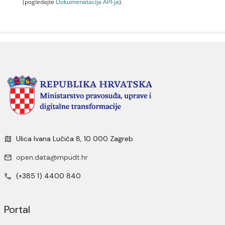
(pogledajte
Dokumenаtаcijа API-jа
).