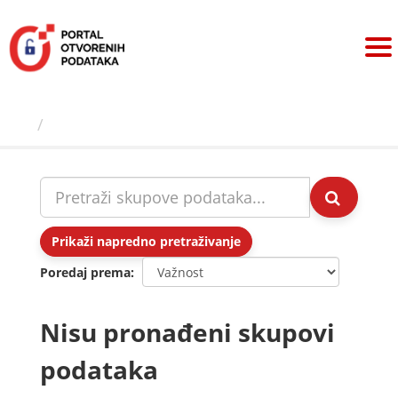
Preskoči
na
sadržaj
Skupovi podаtаkа
Prikaži napredno pretraživanje
Poredaj prema
Nisu pronađeni skupovi
podataka