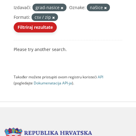
Izdavači:
grad-nasice
Oznake:
našice
Formati:
csv / zip
Filtriraj rezultate
Please try another search.
Također možete pristupiti ovom registru koristeći
API
(pogledajte
Dokumenаtаcijа API-jа
).