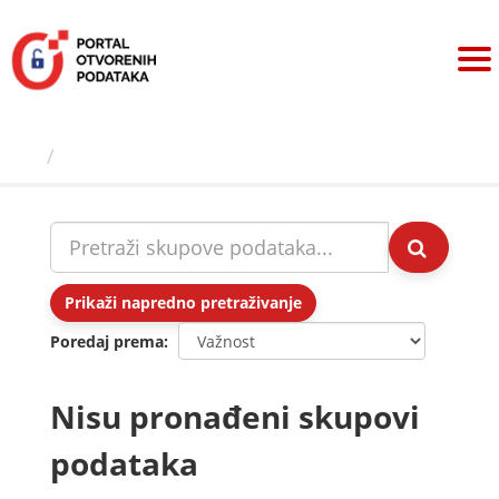
Preskoči
na
sadržaj
Skupovi podаtаkа
Prikaži napredno pretraživanje
Poredaj prema
Nisu pronađeni skupovi
podataka