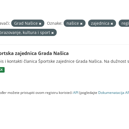
avači:
Grad Našice
Oznake:
našice
zajednica
reg
brazovanje, kultura i sport
ortska zajednica Grada Našica
is i kontakti članica Športske zajednice Grada Našica. Na dužnost s
SX
đer možete pristupiti ovom registru koristeći
API
(pogledajte
Dokumenаtаcijа AP