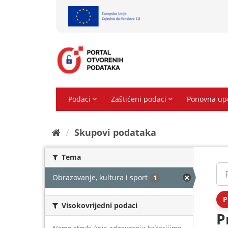
Preskoči
na
sadržaj
Skupovi podаtаkа
Tema
Obrazovanje, kultura i sport
1
P
Visokovrijedni podaci
P