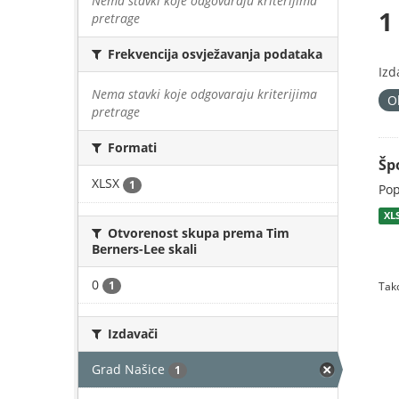
Nema stavki koje odgovaraju kriterijima
1
pretrage
Frekvencija osvježavanja podataka
Izd
Nema stavki koje odgovaraju kriterijima
O
pretrage
Formati
Šp
XLSX
1
Pop
XL
Otvorenost skupa prema Tim
Berners-Lee skali
0
1
Tako
Izdavači
Grad Našice
1