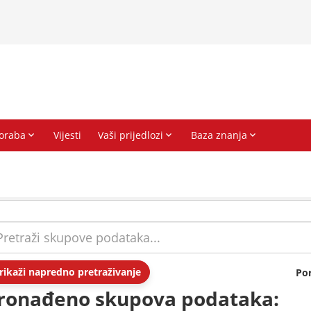
rikaži napredno pretraživanje
Po
ronađeno skupova podataka: