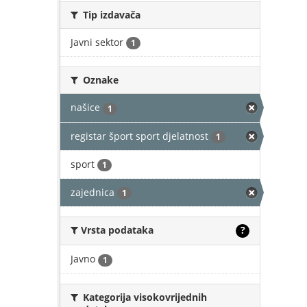
Tip izdavača
Javni sektor
1
Oznake
našice
1
registar šport sport djelatnost
1
sport
1
zajednica
1
Vrsta podataka
?
Javno
1
Kategorija visokovrijednih