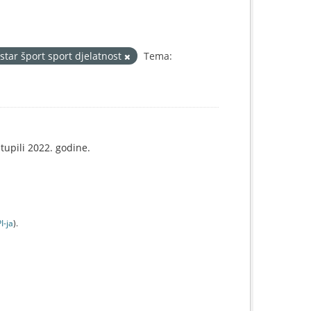
istar šport sport djelatnost
Tema:
tupili 2022. godine.
I-jа
).