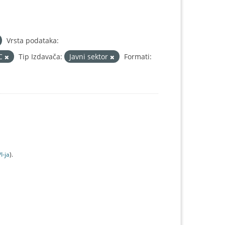
Vrsta podataka:
IC
Tip Izdavača:
Javni sektor
Formati:
I-jа
).