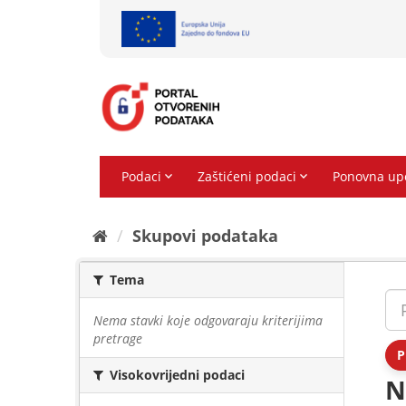
Preskoči
na
sadržaj
Skupovi podаtаkа
Tema
Nema stavki koje odgovaraju kriterijima
pretrage
P
Visokovrijedni podaci
N