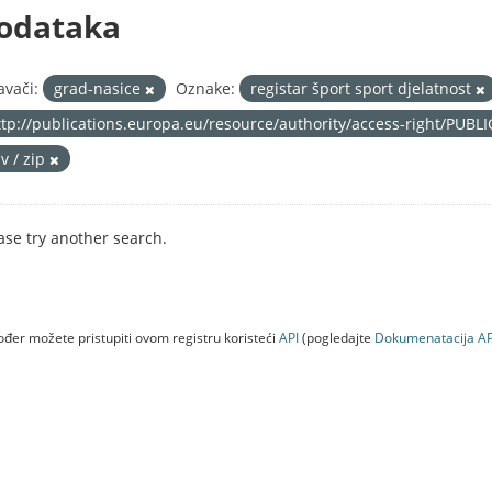
odataka
avači:
grad-nasice
Oznake:
registar šport sport djelatnost
ttp://publications.europa.eu/resource/authority/access-right/PUBL
v / zip
ase try another search.
đer možete pristupiti ovom registru koristeći
API
(pogledajte
Dokumenаtаcijа AP