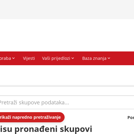
rikaži napredno pretraživanje
Po
isu pronađeni skupovi