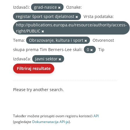
Izdavači:
grad-nasice
Oznake:
registar šport sport djelatnost
Vrsta podataka:
http://publications.europa.eu/resource/authority/access-
right/PUBLIC
Tema:
Obrazovanje, kultura i sport
Otvorenost
skupa prema Tim Berners-Lee skali:
0
Tip
Izdavača:
Javni sektor
Filtriraj rezultate
Please try another search.
Također možete pristupiti ovom registru koristeći
API
(pogledajte
Dokumenаtаcijа API-jа
).