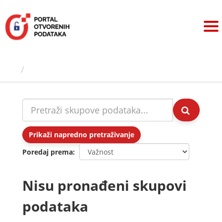
Preskoči
na
sadržaj
Skupovi podаtаkа
Prikaži napredno pretraživanje
Poredaj prema
Nisu pronađeni skupovi
podataka