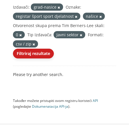
Izdavači:
grad-nasice
Oznake:
registar šport sport djelatnost
našice
Otvorenost skupa prema Tim Berners-Lee skali:
0
Tip Izdavača:
Javni sektor
Formati:
csv / zip
Filtriraj rezultate
Please try another search.
Također možete pristupiti ovom registru koristeći
API
(pogledajte
Dokumenаtаcijа API-jа
).