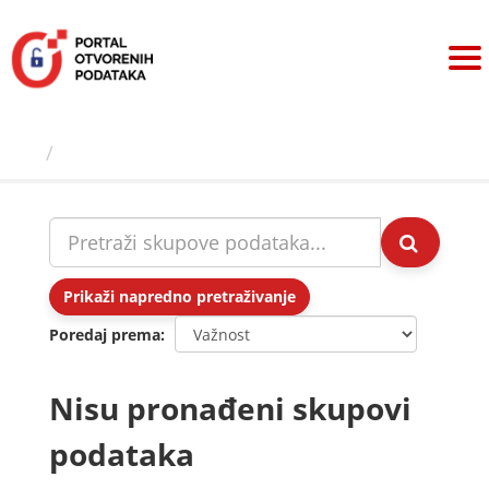
Preskoči
na
sadržaj
Skupovi podаtаkа
Prikaži napredno pretraživanje
Poredaj prema
Nisu pronađeni skupovi
podataka