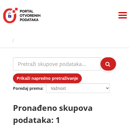
Preskoči
na
sadržaj
Skupovi podаtаkа
Prikaži napredno pretraživanje
Poredaj prema
Pronađeno skupova
podataka: 1