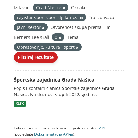
Izdavači:
Grad Našice
Oznake:
registar šport sport djelatnost
Tip Izdavača:
Javni sektor
Otvorenost skupa prema Tim
Berners-Lee skali:
0
Tema:
Obrazovanje, kultura i sport
Filtriraj rezultate
Športska zajednica Grada Našica
Popis i kontakti članica Športske zajednice Grada
Našica. Na dužnost stupili 2022. godine.
XLSX
Također možete pristupiti ovom registru koristeći
API
(pogledajte
Dokumenаtаcijа API-jа
).