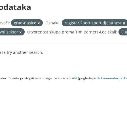
odataka
avači:
grad-nasice
Oznake:
registar šport sport djelatnost
avni sektor
Otvorenost skupa prema Tim Berners-Lee skali:
0
ase try another search.
đer možete pristupiti ovom registru koristeći
API
(pogledajte
Dokumenаtаcijа AP