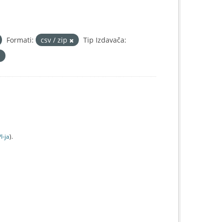
Formati:
csv / zip
Tip Izdavača:
I-jа
).