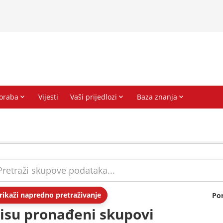
rikaži napredno pretraživanje
Po
isu pronađeni skupovi