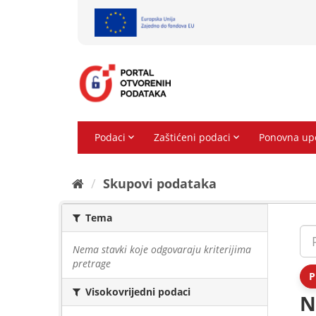
Preskoči
na
sadržaj
Skupovi podаtаkа
Tema
Nema stavki koje odgovaraju kriterijima
pretrage
P
Visokovrijedni podaci
N