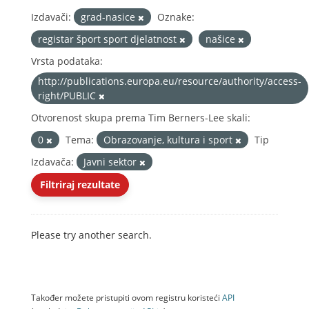
Izdavači:
grad-nasice
Oznake:
registar šport sport djelatnost
našice
Vrsta podataka:
http://publications.europa.eu/resource/authority/access-
right/PUBLIC
Otvorenost skupa prema Tim Berners-Lee skali:
0
Tema:
Obrazovanje, kultura i sport
Tip
Izdavača:
Javni sektor
Filtriraj rezultate
Please try another search.
Također možete pristupiti ovom registru koristeći
API