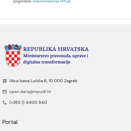
(pogledajte
Dokumenаtаcijа API-jа
).