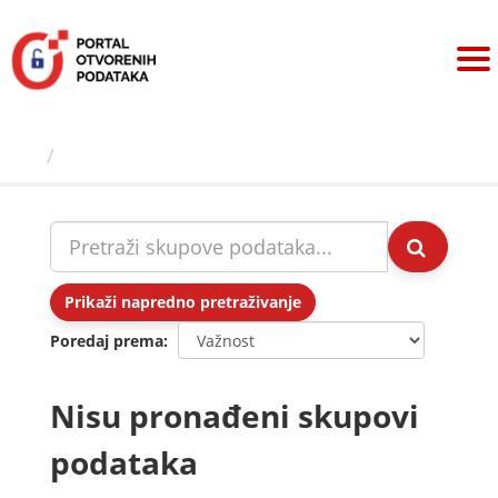
Preskoči
na
sadržaj
Skupovi podаtаkа
Prikaži napredno pretraživanje
Poredaj prema
Nisu pronađeni skupovi
podataka