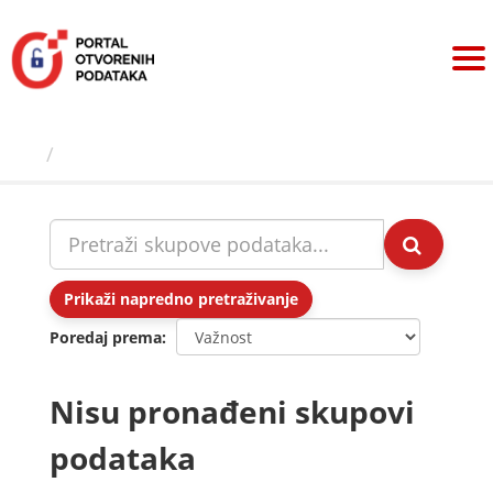
Preskoči
na
sadržaj
Skupovi podаtаkа
Prikaži napredno pretraživanje
Poredaj prema
Nisu pronađeni skupovi
podataka