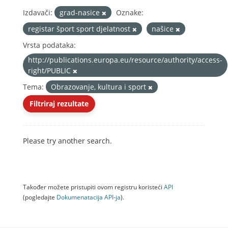
Izdavači:
grad-nasice
Oznake:
registar šport sport djelatnost
našice
Vrsta podataka:
http://publications.europa.eu/resource/authority/access-
right/PUBLIC
Tema:
Obrazovanje, kultura i sport
Filtriraj rezultate
Please try another search.
Također možete pristupiti ovom registru koristeći
API
(pogledajte
Dokumenаtаcijа API-jа
).