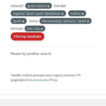
Izdavači:
grad-nasice
Oznake:
registar šport sport djelatnost
našice
sport
Tema:
Obrazovanje, kultura i sport
Formati:
csv / zip
Filtriraj rezultate
Please try another search.
Također možete pristupiti ovom registru koristeći
API
(pogledajte
Dokumenаtаcijа API-jа
).