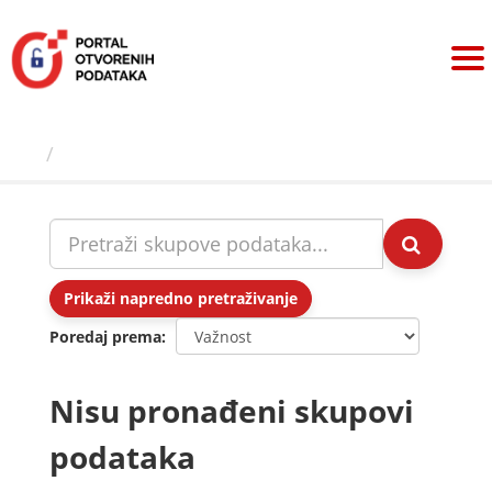
Preskoči
na
sadržaj
Skupovi podаtаkа
Prikaži napredno pretraživanje
Poredaj prema
Nisu pronađeni skupovi
podataka