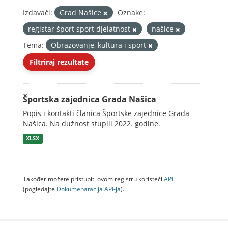
Izdavači:
Grad Našice
Oznake:
registar šport sport djelatnost
našice
Tema:
Obrazovanje, kultura i sport
Filtriraj rezultate
Športska zajednica Grada Našica
Popis i kontakti članica Športske zajednice Grada
Našica. Na dužnost stupili 2022. godine.
XLSX
Također možete pristupiti ovom registru koristeći
API
(pogledajte
Dokumenаtаcijа API-jа
).