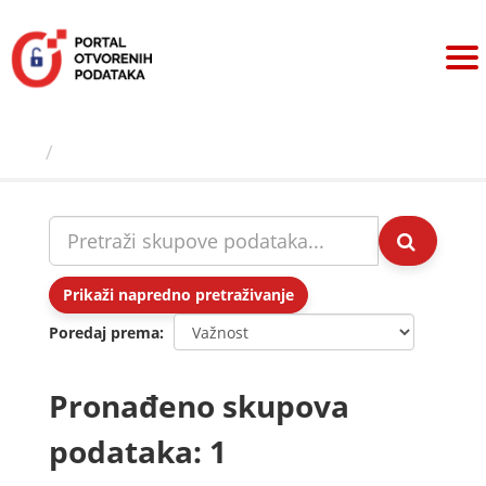
Preskoči
na
sadržaj
Skupovi podаtаkа
Prikaži napredno pretraživanje
Poredaj prema
Pronađeno skupova
podataka: 1