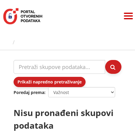
Preskoči
na
sadržaj
Skupovi podаtаkа
Prikaži napredno pretraživanje
Poredaj prema
Nisu pronađeni skupovi
podataka