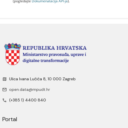
(pogledajte
Dokumenаtаcijа API-jа
).