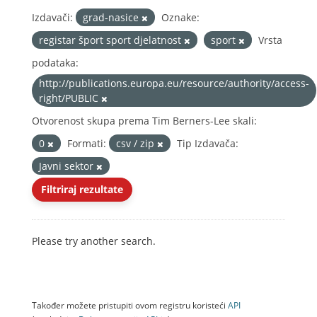
Izdavači:
grad-nasice
Oznake:
registar šport sport djelatnost
sport
Vrsta
podataka:
http://publications.europa.eu/resource/authority/access-
right/PUBLIC
Otvorenost skupa prema Tim Berners-Lee skali:
0
Formati:
csv / zip
Tip Izdavača:
Javni sektor
Filtriraj rezultate
Please try another search.
Također možete pristupiti ovom registru koristeći
API