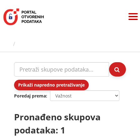
Preskoči
na
sadržaj
Skupovi podаtаkа
Prikaži napredno pretraživanje
Poredaj prema
Pronađeno skupova
podataka: 1