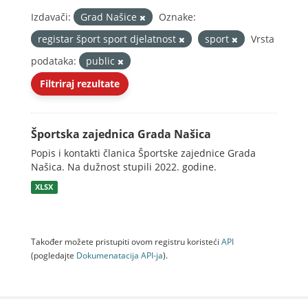
Izdavači:
Grad Našice
Oznake:
registar šport sport djelatnost
sport
Vrsta
podataka:
public
Filtriraj rezultate
Športska zajednica Grada Našica
Popis i kontakti članica Športske zajednice Grada
Našica. Na dužnost stupili 2022. godine.
XLSX
Također možete pristupiti ovom registru koristeći
API
(pogledajte
Dokumenаtаcijа API-jа
).