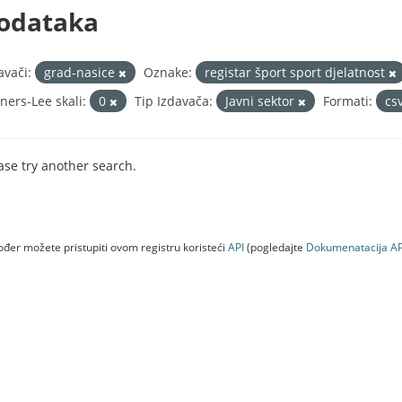
odataka
avači:
grad-nasice
Oznake:
registar šport sport djelatnost
ners-Lee skali:
0
Tip Izdavača:
Javni sektor
Formati:
cs
ase try another search.
đer možete pristupiti ovom registru koristeći
API
(pogledajte
Dokumenаtаcijа AP