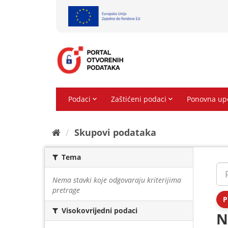
Preskoči
na
sadržaj
Skupovi podаtаkа
Tema
Nema stavki koje odgovaraju kriterijima
pretrage
P
Visokovrijedni podaci
N