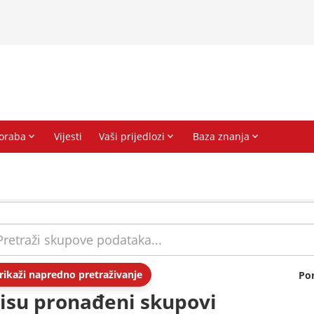
rikaži napredno pretraživanje
Po
isu pronađeni skupovi