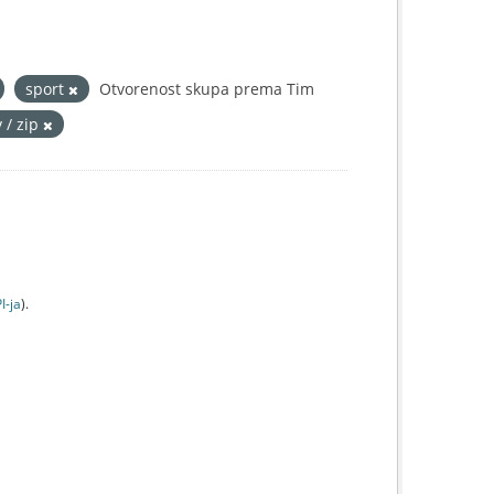
sport
Otvorenost skupa prema Tim
v / zip
I-jа
).