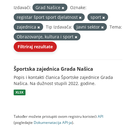
Izdavači:
Grad Našice
Oznake:
registar šport sport djelatnost
sport
zajednica
Tip Izdavača:
Javni sektor
Tema:
Obrazovanje, kultura i sport
Filtriraj rezultate
Športska zajednica Grada Našica
Popis i kontakti članica Športske zajednice Grada
Našica. Na dužnost stupili 2022. godine.
XLSX
Također možete pristupiti ovom registru koristeći
API
(pogledajte
Dokumenаtаcijа API-jа
).