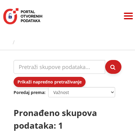
Preskoči
na
sadržaj
Skupovi podаtаkа
Prikaži napredno pretraživanje
Poredaj prema
Pronađeno skupova
podataka: 1