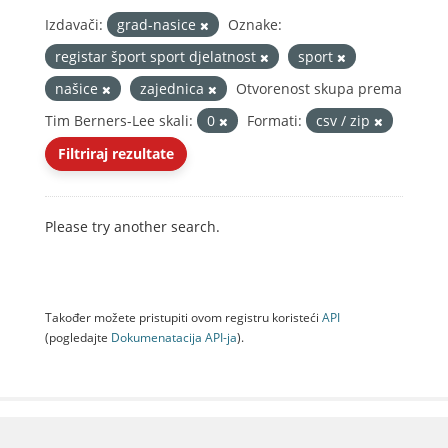
Izdavači:
grad-nasice
Oznake:
registar šport sport djelatnost
sport
našice
zajednica
Otvorenost skupa prema
Tim Berners-Lee skali:
0
Formati:
csv / zip
Filtriraj rezultate
Please try another search.
Također možete pristupiti ovom registru koristeći
API
(pogledajte
Dokumenаtаcijа API-jа
).