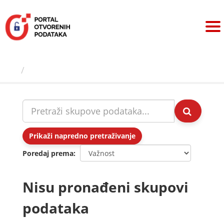
Preskoči
na
sadržaj
Skupovi podаtаkа
Prikaži napredno pretraživanje
Poredaj prema
Nisu pronađeni skupovi
podataka