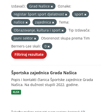
Izdavači:
Grad Našice
Oznake:
registar šport sport djelatnost
sport
našice
zajednica
Tema:
Obrazovanje, kultura i sport
Tip Izdavača:
Javni sektor
Otvorenost skupa prema Tim
Berners-Lee skali:
0
Filtriraj rezultate
Športska zajednica Grada Našica
Popis i kontakti članica Športske zajednice Grada
Našica. Na dužnost stupili 2022. godine.
XLSX
Također možete pristupiti ovom registru koristeći
API