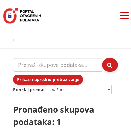
Preskoči
na
sadržaj
Skupovi podаtаkа
Prikaži napredno pretraživanje
Poredaj prema
Pronađeno skupova
podataka: 1