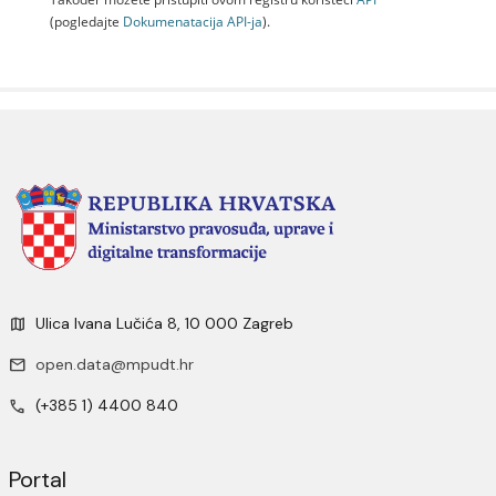
(pogledajte
Dokumenаtаcijа API-jа
).