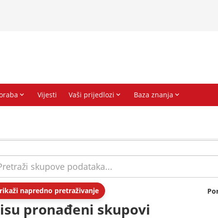
rikaži napredno pretraživanje
Po
isu pronađeni skupovi