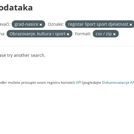
odataka
avači:
grad-nasice
Oznake:
registar šport sport djelatnost
ma:
Obrazovanje, kultura i sport
Formati:
csv / zip
ase try another search.
đer možete pristupiti ovom registru koristeći
API
(pogledajte
Dokumenаtаcijа AP