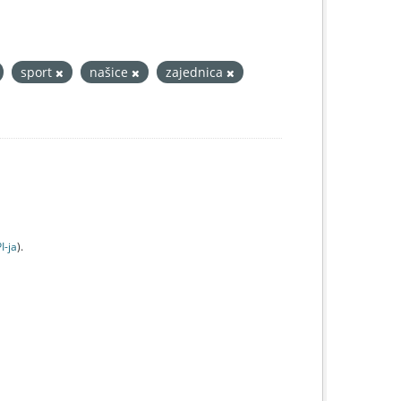
sport
našice
zajednica
I-jа
).