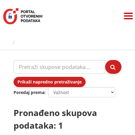
Preskoči
na
sadržaj
Skupovi podаtаkа
Prikaži napredno pretraživanje
Poredaj prema
Pronađeno skupova
podataka: 1