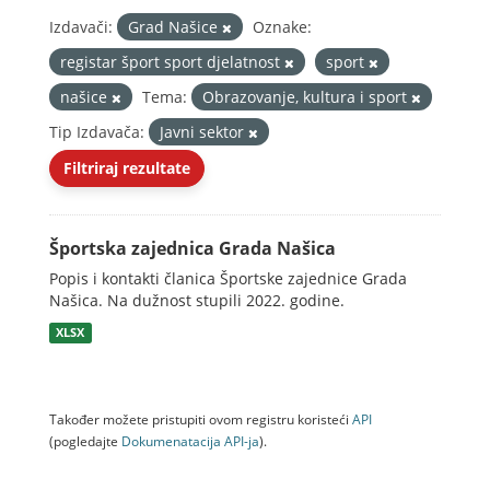
Izdavači:
Grad Našice
Oznake:
registar šport sport djelatnost
sport
našice
Tema:
Obrazovanje, kultura i sport
Tip Izdavača:
Javni sektor
Filtriraj rezultate
Športska zajednica Grada Našica
Popis i kontakti članica Športske zajednice Grada
Našica. Na dužnost stupili 2022. godine.
XLSX
Također možete pristupiti ovom registru koristeći
API
(pogledajte
Dokumenаtаcijа API-jа
).