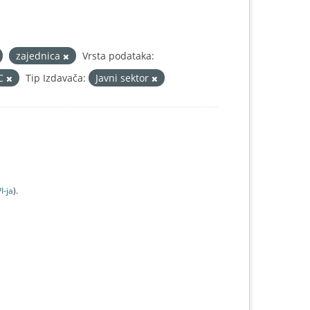
zajednica
Vrsta podataka:
IC
Tip Izdavača:
Javni sektor
I-jа
).