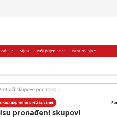
rikaži napredno pretraživanje
Po
isu pronađeni skupovi