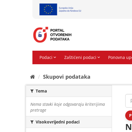
Preskoči
na
sadržaj
Skupovi podаtаkа
Tema
Nema stavki koje odgovaraju kriterijima
pretrage
P
Visokovrijedni podaci
N