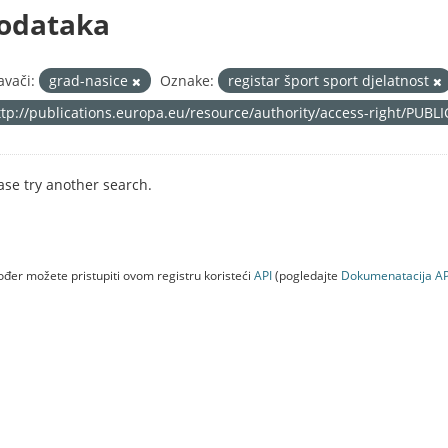
odataka
avači:
grad-nasice
Oznake:
registar šport sport djelatnost
ttp://publications.europa.eu/resource/authority/access-right/PUBL
ase try another search.
đer možete pristupiti ovom registru koristeći
API
(pogledajte
Dokumenаtаcijа AP