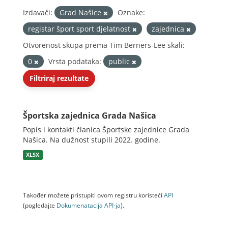
Izdavači:
Grad Našice
Oznake:
registar šport sport djelatnost
zajednica
Otvorenost skupa prema Tim Berners-Lee skali:
0
Vrsta podataka:
public
Filtriraj rezultate
Športska zajednica Grada Našica
Popis i kontakti članica Športske zajednice Grada
Našica. Na dužnost stupili 2022. godine.
XLSX
Također možete pristupiti ovom registru koristeći
API
(pogledajte
Dokumenаtаcijа API-jа
).