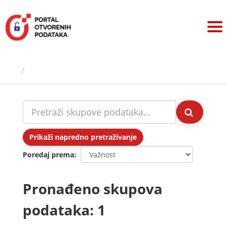
Preskoči
na
sadržaj
Skupovi podаtаkа
Prikaži napredno pretraživanje
Poredaj prema
Pronađeno skupova
podataka: 1