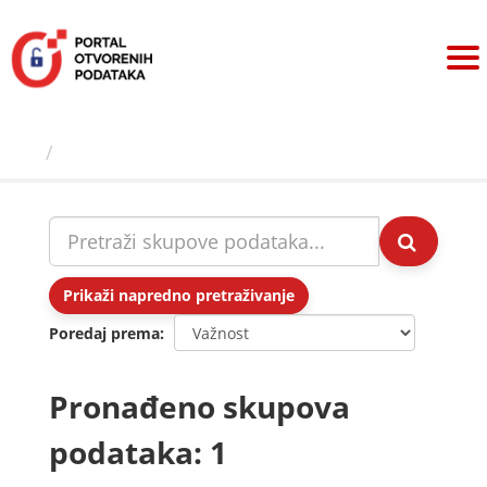
Preskoči
na
sadržaj
Skupovi podаtаkа
Prikaži napredno pretraživanje
Poredaj prema
Pronađeno skupova
podataka: 1