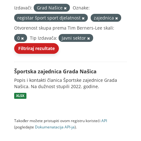
Izdavači:
Grad Našice
Oznake:
registar šport sport djelatnost
zajednica
Otvorenost skupa prema Tim Berners-Lee skali:
0
Tip Izdavača:
Javni sektor
Filtriraj rezultate
Športska zajednica Grada Našica
Popis i kontakti članica Športske zajednice Grada
Našica. Na dužnost stupili 2022. godine.
XLSX
Također možete pristupiti ovom registru koristeći
API
(pogledajte
Dokumenаtаcijа API-jа
).