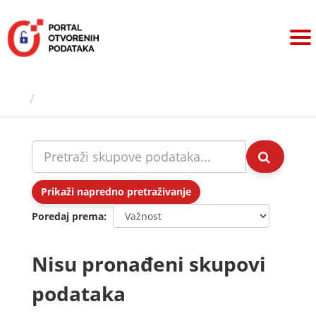
Preskoči
na
sadržaj
Skupovi podаtаkа
Prikaži napredno pretraživanje
Poredaj prema
Nisu pronađeni skupovi
podataka