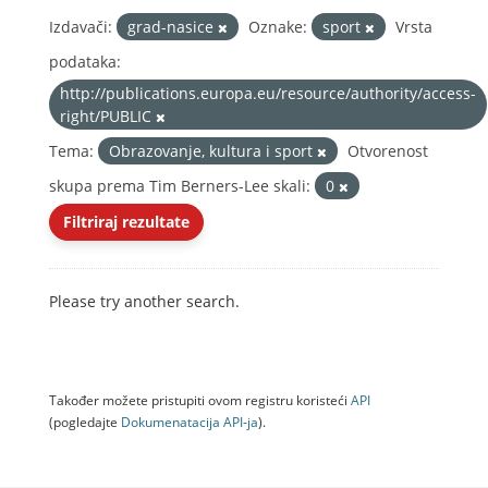
Izdavači:
grad-nasice
Oznake:
sport
Vrsta
podataka:
http://publications.europa.eu/resource/authority/access-
right/PUBLIC
Tema:
Obrazovanje, kultura i sport
Otvorenost
skupa prema Tim Berners-Lee skali:
0
Filtriraj rezultate
Please try another search.
Također možete pristupiti ovom registru koristeći
API
(pogledajte
Dokumenаtаcijа API-jа
).