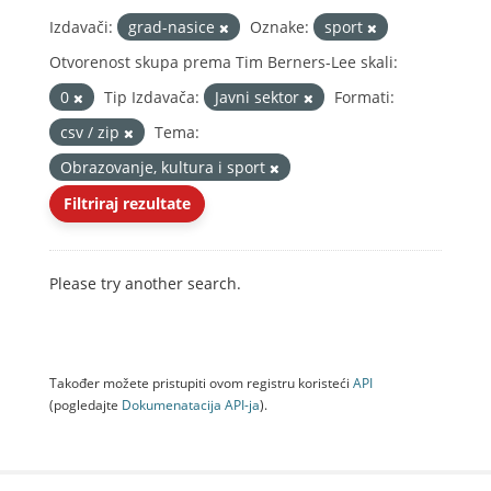
Izdavači:
grad-nasice
Oznake:
sport
Otvorenost skupa prema Tim Berners-Lee skali:
0
Tip Izdavača:
Javni sektor
Formati:
csv / zip
Tema:
Obrazovanje, kultura i sport
Filtriraj rezultate
Please try another search.
Također možete pristupiti ovom registru koristeći
API
(pogledajte
Dokumenаtаcijа API-jа
).