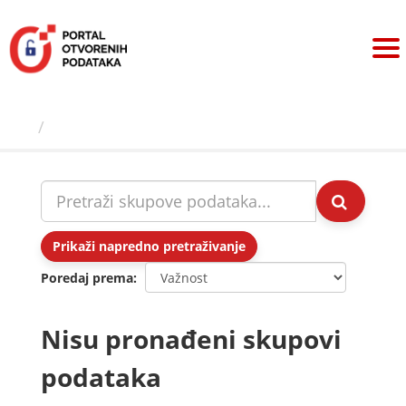
Preskoči
na
sadržaj
Skupovi podаtаkа
Prikaži napredno pretraživanje
Poredaj prema
Nisu pronađeni skupovi
podataka