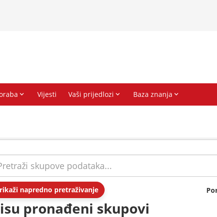
rikaži napredno pretraživanje
Po
isu pronađeni skupovi