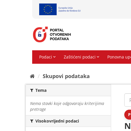
Preskoči
na
sadržaj
Skupovi podаtаkа
Tema
Nema stavki koje odgovaraju kriterijima
pretrage
P
Visokovrijedni podaci
N