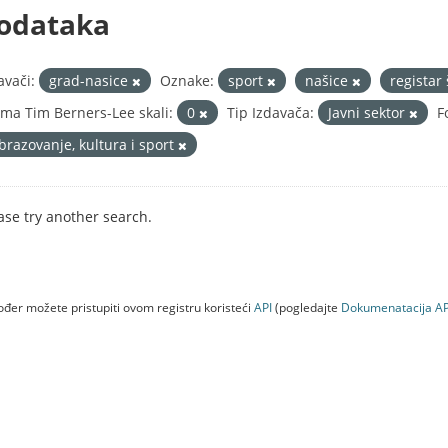
odataka
avači:
grad-nasice
Oznake:
sport
našice
registar
ma Tim Berners-Lee skali:
0
Tip Izdavača:
Javni sektor
F
brazovanje, kultura i sport
ase try another search.
đer možete pristupiti ovom registru koristeći
API
(pogledajte
Dokumenаtаcijа AP