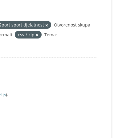
 šport sport djelatnost
Otvorenost skupa
ormati:
csv / zip
Tema:
I-jа
).