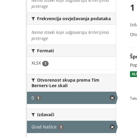
Nema stavki koje odgovaraju kriterijima
1
pretrage
Frekvencija osvježavanja podataka
Izd
Nema stavki koje odgovaraju kriterijima
Otv
pretrage
Formati
Šp
XLSX
1
Pop
XL
Otvorenost skupa prema Tim
Berners-Lee skali
0
1
Tako
Izdavači
Grad Našice
1