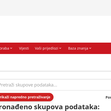
rikaži napredno pretraživanje
Po
ronađeno skupova podataka: