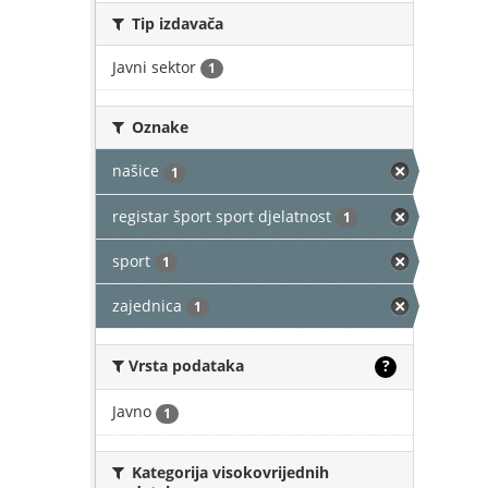
Tip izdavača
Javni sektor
1
Oznake
našice
1
registar šport sport djelatnost
1
sport
1
zajednica
1
Vrsta podataka
?
Javno
1
Kategorija visokovrijednih