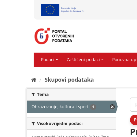
Preskoči
na
sadržaj
Skupovi podаtаkа
Tema
Obrazovanje, kultura i sport
1
P
Visokovrijedni podaci
P