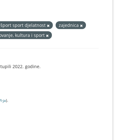
 šport sport djelatnost
zajednica
vanje, kultura i sport
tupili 2022. godine.
I-jа
).