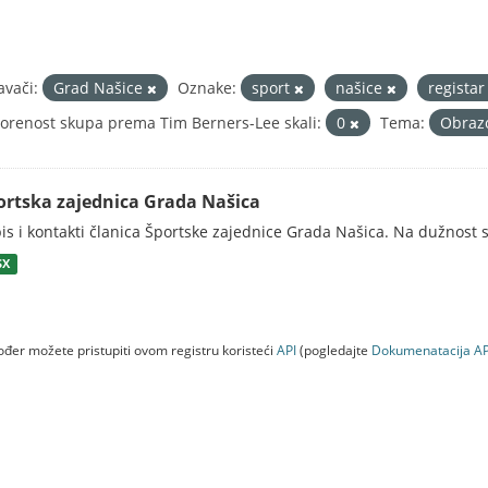
avači:
Grad Našice
Oznake:
sport
našice
registar
orenost skupa prema Tim Berners-Lee skali:
0
Tema:
Obrazo
ortska zajednica Grada Našica
is i kontakti članica Športske zajednice Grada Našica. Na dužnost s
SX
đer možete pristupiti ovom registru koristeći
API
(pogledajte
Dokumenаtаcijа AP