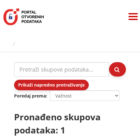
Preskoči
na
sadržaj
Skupovi podаtаkа
Prikaži napredno pretraživanje
Poredaj prema
Pronađeno skupova
podataka: 1