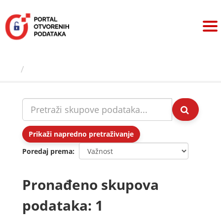
Preskoči
na
sadržaj
Skupovi podаtаkа
Prikaži napredno pretraživanje
Poredaj prema
Pronađeno skupova
podataka: 1