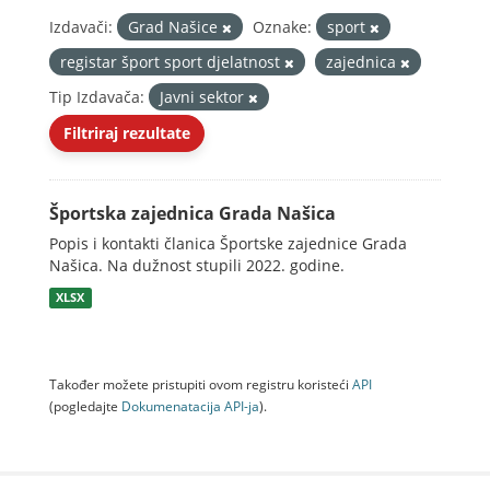
Izdavači:
Grad Našice
Oznake:
sport
registar šport sport djelatnost
zajednica
Tip Izdavača:
Javni sektor
Filtriraj rezultate
Športska zajednica Grada Našica
Popis i kontakti članica Športske zajednice Grada
Našica. Na dužnost stupili 2022. godine.
XLSX
Također možete pristupiti ovom registru koristeći
API
(pogledajte
Dokumenаtаcijа API-jа
).