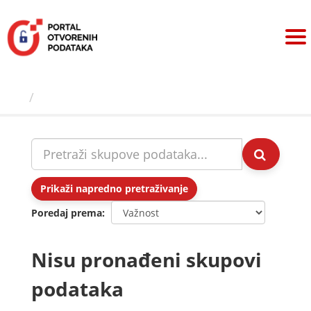
Preskoči
na
sadržaj
Skupovi podаtаkа
Prikaži napredno pretraživanje
Poredaj prema
Nisu pronađeni skupovi
podataka