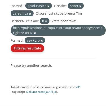
Izdavači:
grad-nasice
Oznake:
sport
zajednica
Otvorenost skupa prema Tim
Berners-Lee skali:
0
Vrsta podataka:
http://publications.europa.eu/resource/authority/access-
right/PUBLIC
Formati:
csv / zip
Filtriraj rezultate
Please try another search.
Također možete pristupiti ovom registru koristeći
API
(pogledajte
Dokumenаtаcijа API-jа
).