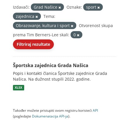
Izdavači:
Grad Našice
Oznake:
sport
zajednica
Tema:
Obrazovanje, kultura i sport
Otvorenost skupa
prema Tim Berners-Lee skali:
0
Filtriraj rezultate
Športska zajednica Grada Našica
Popis i kontakti članica Športske zajednice Grada
Našica. Na dužnost stupili 2022. godine.
XLSX
Također možete pristupiti ovom registru koristeći
API
(pogledajte
Dokumenаtаcijа API-jа
).