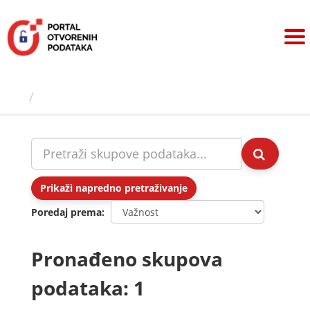
Preskoči
na
sadržaj
Skupovi podаtаkа
Prikaži napredno pretraživanje
Poredaj prema
Pronađeno skupova
podataka: 1