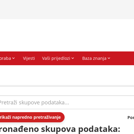
rikaži napredno pretraživanje
Po
ronađeno skupova podataka: