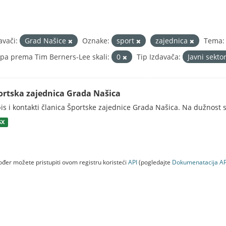
avači:
Grad Našice
Oznake:
sport
zajednica
Tema:
pa prema Tim Berners-Lee skali:
0
Tip Izdavača:
Javni sekto
ortska zajednica Grada Našica
is i kontakti članica Športske zajednice Grada Našica. Na dužnost s
SX
đer možete pristupiti ovom registru koristeći
API
(pogledajte
Dokumenаtаcijа AP