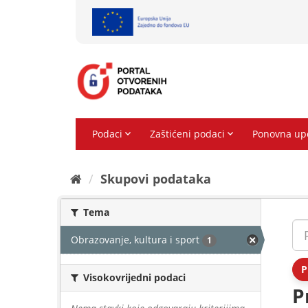
Preskoči
na
sadržaj
Skupovi podаtаkа
Tema
Obrazovanje, kultura i sport
1
P
Visokovrijedni podaci
P