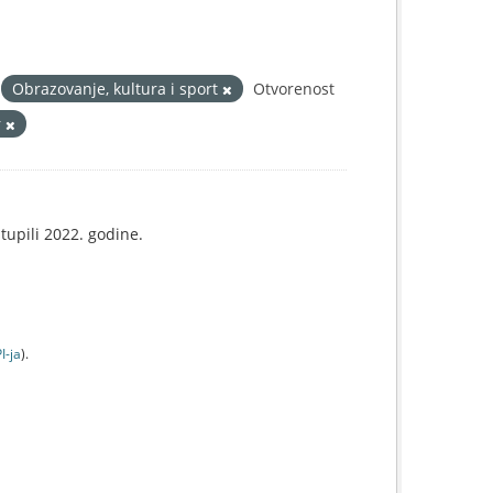
Obrazovanje, kultura i sport
Otvorenost
r
tupili 2022. godine.
I-jа
).