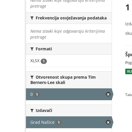
Nema stavki koje odgovaraju kriterijima
1
pretrage
Frekvencija osvježavanja podataka
Izd
Nema stavki koje odgovaraju kriterijima
sku
pretrage
Formati
Šp
XLSX
1
Pop
XL
Otvorenost skupa prema Tim
Berners-Lee skali
0
1
Tako
Izdavači
Grad Našice
1