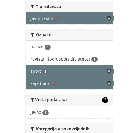
Tip izdavača
Javni sektor
1
Oznake
našice
1
registar šport sport djelatnost
1
sport
1
zajednica
1
Vrsta podataka
?
Javno
1
Kategorija visokovrijednih