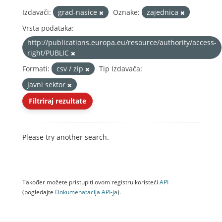
Izdavači:
grad-nasice
Oznake:
zajednica
Vrsta podataka:
http://publications.europa.eu/resource/authority/access-
right/PUBLIC
Formati:
csv / zip
Tip Izdavača:
Javni sektor
Filtriraj rezultate
Please try another search.
Također možete pristupiti ovom registru koristeći
API
(pogledajte
Dokumenаtаcijа API-jа
).