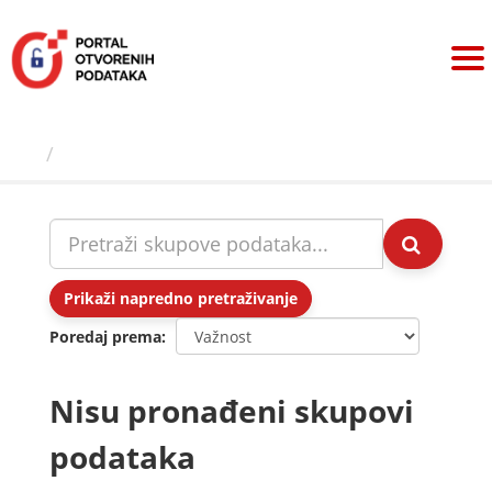
Preskoči
na
sadržaj
Skupovi podаtаkа
Prikaži napredno pretraživanje
Poredaj prema
Nisu pronađeni skupovi
podataka